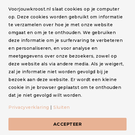
Bestelling volgen
Voorjouwkroost.nl slaat cookies op je computer
Blog
op. Deze cookies worden gebruikt om informatie
te verzamelen over hoe je met onze website
Klachten en retourneren
omgaat en om je te onthouden. We gebruiken
Lactatiekundige
deze informatie om je surfervaring te verbeteren
Levertijd en verzendkosten
en personaliseren, en voor analyse en
meetgegevens over onze bezoekers, zowel op
Partners
deze website als via andere media. Als je weigert,
Contact
zal je informatie niet worden gevolgd bij je
bezoek aan deze website. Er wordt een kleine
cookie in je browser geplaatst om te onthouden
dat je niet gevolgd wilt worden.
© Voorjouwkroost.nl – Alle rechten voorbehouden –
Privacyverklaring
|
Sluiten
Algemene voorwaarden
–
Privacyverklaring
–
Cookiestatement
ACCEPTEER