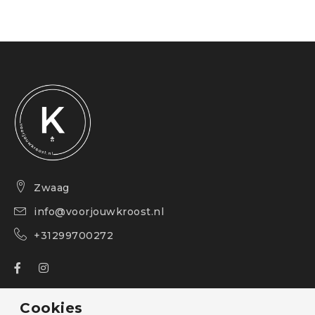
Zwaag
info@voorjouwkroost.nl
+31299700272
Over ons
Cookies