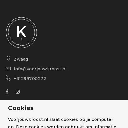
Zwaag
info@voorjouwkroost.nl
+31299700272
Over ons
Cookies
Bestelling volgen
Voorjouwkroost.nl slaat cookies op je computer
Blog
op. Deze cookies worden gebruikt om informatie