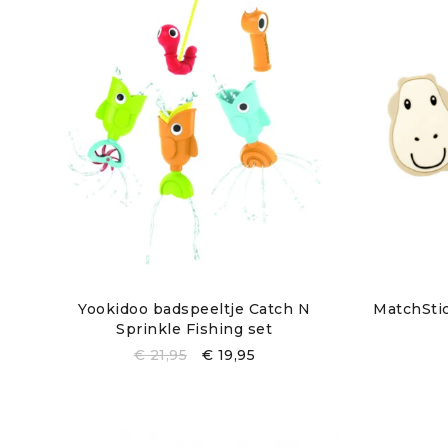
Yookidoo badspeeltje Catch N
MatchStic
Sprinkle Fishing set
€
21,95
€
19,95