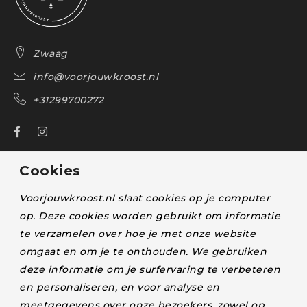
Zwaag
info@voorjouwkroost.nl
+31299700272
Over ons
Cookies
Bestelling volgen
Voorjouwkroost.nl slaat cookies op je computer
Blog
op. Deze cookies worden gebruikt om informatie
te verzamelen over hoe je met onze website
Klachten en retourneren
omgaat en om je te onthouden. We gebruiken
Lactatiekundige
deze informatie om je surfervaring te verbeteren
Levertijd en verzendkosten
en personaliseren, en voor analyse en
meetgegevens over onze bezoekers, zowel op