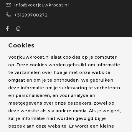
info@voorjouwkroost.nl
+31299700272
Over ons
Cookies
Bestelling volgen
Voorjouwkroost.nl slaat cookies op je computer
Blog
op. Deze cookies worden gebruikt om informatie
te verzamelen over hoe je met onze website
Klachten en retourneren
omgaat en om je te onthouden. We gebruiken
Lactatiekundige
deze informatie om je surfervaring te verbeteren
Levertijd en verzendkosten
en personaliseren, en voor analyse en
meetgegevens over onze bezoekers, zowel op
Partners
deze website als via andere media. Als je weigert,
Contact
zal je informatie niet worden gevolgd bij je
bezoek aan deze website. Er wordt een kleine