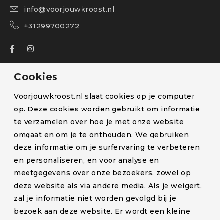
info@voorjouwkroost.nl
+31299700272
Over ons
Cookies
Bestelling volgen
Voorjouwkroost.nl slaat cookies op je computer
Blog
op. Deze cookies worden gebruikt om informatie
te verzamelen over hoe je met onze website
Klachten en retourneren
omgaat en om je te onthouden. We gebruiken
Lactatiekundige
deze informatie om je surfervaring te verbeteren
Levertijd en verzendkosten
en personaliseren, en voor analyse en
meetgegevens over onze bezoekers, zowel op
Partners
deze website als via andere media. Als je weigert,
Contact
zal je informatie niet worden gevolgd bij je
bezoek aan deze website. Er wordt een kleine