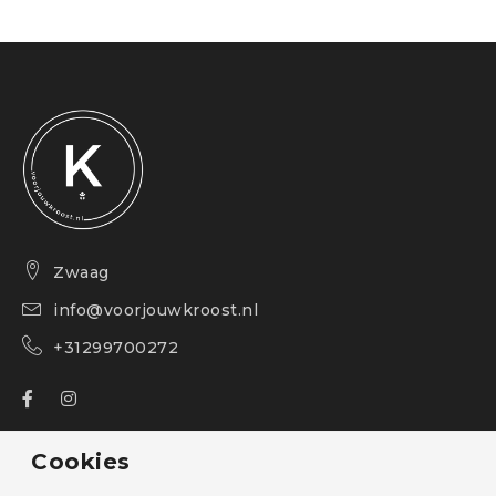
Zwaag
info@voorjouwkroost.nl
+31299700272
Over ons
Cookies
Bestelling volgen