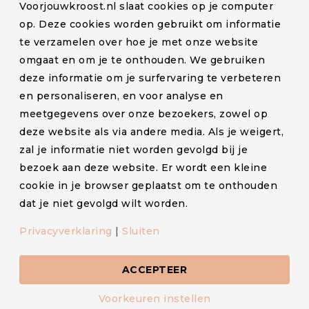
Voorjouwkroost.nl slaat cookies op je computer
Blog
op. Deze cookies worden gebruikt om informatie
te verzamelen over hoe je met onze website
Klachten en retourneren
omgaat en om je te onthouden. We gebruiken
Lactatiekundige
deze informatie om je surfervaring te verbeteren
Levertijd en verzendkosten
en personaliseren, en voor analyse en
meetgegevens over onze bezoekers, zowel op
Partners
deze website als via andere media. Als je weigert,
Contact
zal je informatie niet worden gevolgd bij je
bezoek aan deze website. Er wordt een kleine
cookie in je browser geplaatst om te onthouden
dat je niet gevolgd wilt worden.
© Voorjouwkroost.nl – Alle rechten voorbehouden –
Privacyverklaring
|
Sluiten
Algemene voorwaarden
–
Privacyverklaring
–
Cookiestatement
ACCEPTEER
Voorkeuren instellen