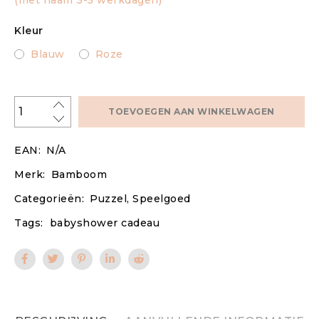
(met naam 3-5 werkdagen)
Kleur
Blauw
Roze
TOEVOEGEN AAN WINKELWAGEN
EAN:
N/A
Merk:
Bamboom
Categorieën:
Puzzel
,
Speelgoed
Tags:
babyshower cadeau