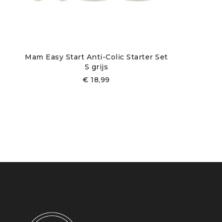
heeft een grotere opening, speciaal voor pap.
MAM drinktuit Ultrasoft
De drinktuit Ultrasoft van MAM ligt dankzij z
Mam Easy Start Anti-Colic Starter Set
S grijs
de fles leeg kan lopen en jouw baby kan de voe
€
18,99
Geschikt vanaf 4 maanden.