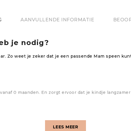
G
AANVULLENDE INFORMATIE
BEOOR
b je nodig?
r. Zo weet je zeker dat je een passende Mam speen kunt 
 vanaf 0 maanden. En zorgt ervoor dat je kindje langzamer
LEES MEER