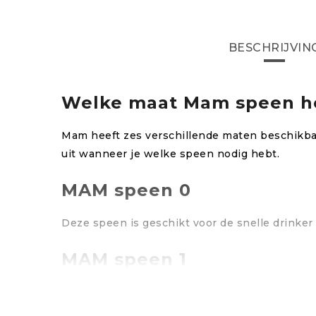
BESCHRIJVIN
Welke maat Mam speen he
Mam heeft zes verschillende maten beschikbaa
uit wanneer je welke speen nodig hebt.
MAM speen 0
Deze speen is geschikt voor de snelle drinker
MAM speen 1
Dit is de standaard speen vanaf de geboorte.