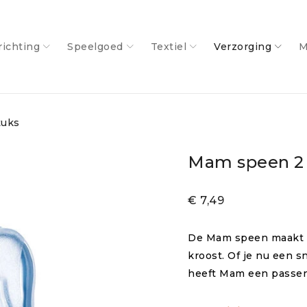
richting
Speelgoed
Textiel
Verzorging
M
tuks
Mam speen 2 
€
7,49
De Mam speen maakt d
kroost. Of je nu een s
heeft Mam een passen