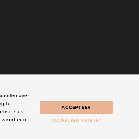
zamelen over
ng te
ACCEPTEER
ebsite als
r wordt een
Voorkeuren instellen