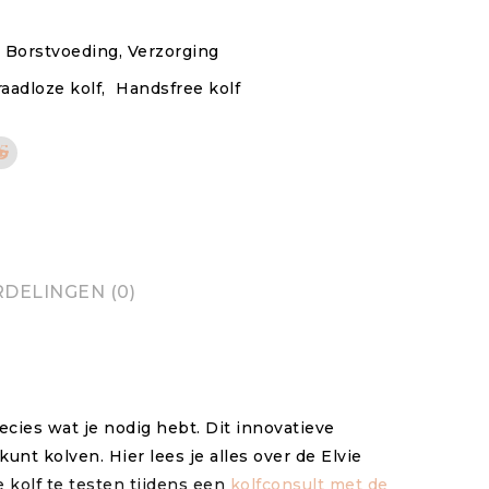
 Borstvoeding
,
Verzorging
aadloze kolf
,
Handsfree kolf
DELINGEN (0)
ecies wat je nodig hebt. Dit innovatieve
unt kolven. Hier lees je alles over de Elvie
e kolf te testen tijdens een
kolfconsult met de