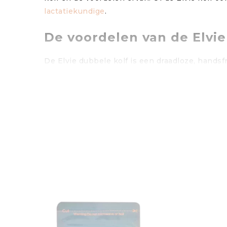
lactatiekundige
.
De voordelen van de Elvie
De Elvie dubbele kolf is een draadloze, handsf
waardoor je het gemakkelijk in je tas kunt sto
kolven zonder dat iemand het merkt.
De Elvie kolf is uitgerust met een slimme tec
niet alleen efficiënter, maar ook comfortabele
hoeveel je gekolfd hebt.
Maar het grootste voordeel van de Elvie dubbe
kolf in je beha dragen, zodat je je handen vri
Hoe werk de Elvie kolf?