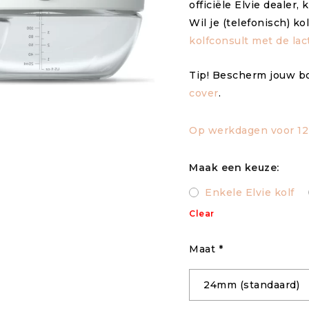
officiële Elvie dealer, 
Wil je (telefonisch) ko
kolfconsult met de la
Tip! Bescherm jouw b
cover
.
Op werkdagen voor 12 
Maak een keuze:
Enkele Elvie kolf
Clear
Maat
*