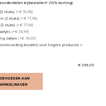
rveonderdelen bijbestellen? (10% korting)
(3 stuks)
(+€ 35,96)
rs (2 stuks)
(+€ 17,96)
 (2 stuks)
(+€ 17,96)
aaltjes
(+€ 26,99)
ing zakjes
(+€ 18,00)
borstvoeding kruiden) voor hogere productie
(+
€ 599,00
OEVOEGEN AAN
WINKELWAGEN