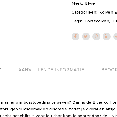
Merk:
Elvie
Categorieën:
Kolven &
Tags:
Borstkolven
,
Dr
G
AANVULLENDE INFORMATIE
BEOOR
 manier om borstvoeding te geven? Dan is de Elvie kolf pr
t, gebruiksgemak en discretie, zodat je overal en altijd k
k echt geschikt is voor jou daar kom je achter door de Elvi