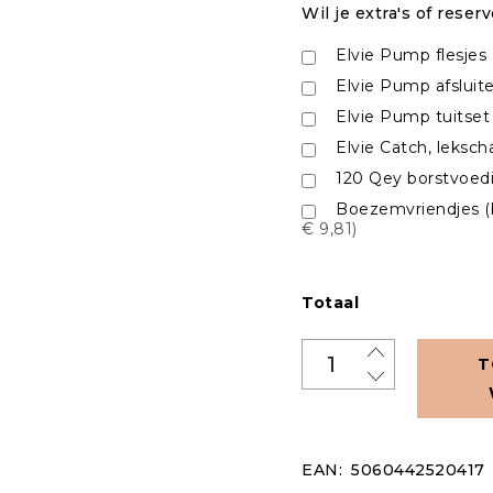
Wil je extra's of rese
Elvie Pump flesjes 
Elvie Pump afsluite
Elvie Pump tuitset
Elvie Catch, leksch
120 Qey borstvoed
Boezemvriendjes (
€ 9,81)
Totaal
T
EAN:
5060442520417