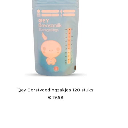
De Elvie kolf dubbel bestaat uit twee afzonder
zich perfect aanpast aan de vorm van je borst
betekent dat er geen melk in de slang of moto
Om te beginnen met kolven, plaats je eenvoudig
stimulatiemodus, die helpt om de melkproducti
expressiemodus. Je kunt de zuigkracht en het
De Elvie kolf app: houd je
Een van de unieke kenmerken van de Elvie kolf
kun je de kolf op afstand bedienen, zodat je d
houdt de app bij hoeveel melk je gekolfd hebt 
Qey Borstvoedingzakjes 120 stuks
€
19,99
De app heeft ook een handige herinneringsfunct
problemen hebt met de kolf, kun je via de ap
Dit krijg je bij je Elvie kolf