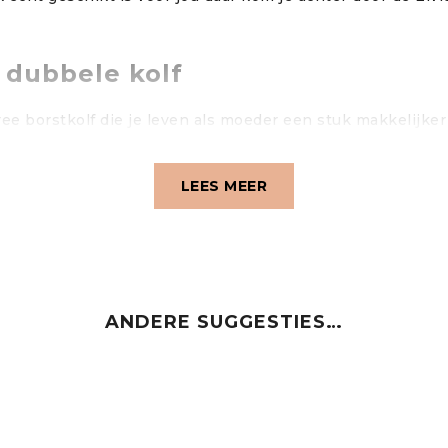
 dubbele kolf
ree borstkolf die je leven als moeder een stuk makkelijker
ppen en overal mee naartoe kunt nemen. Bovendien is de Elv
LEES MEER
hnologie die de druk en het zuigniveau automatisch aanpas
r. En met de Elvie kolf apparaat app kun je eenvoudig je me
ANDERE SUGGESTIES…
le kolf is misschien wel de mogelijkheid om handsfree te
j hebt om andere dingen te doen.