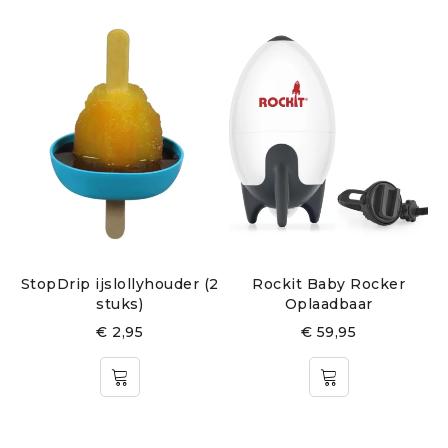
StopDrip ijslollyhouder (2
Rockit Baby Rocker
stuks)
Oplaadbaar
€
2,95
€
59,95