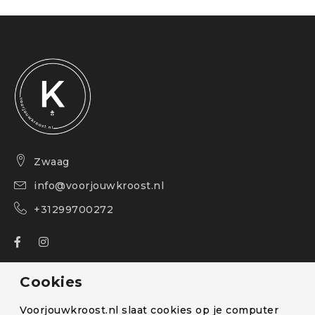
Zwaag
info@voorjouwkroost.nl
+31299700272
Over ons
Cookies
Bestelling volgen
Voorjouwkroost.nl slaat cookies op je computer