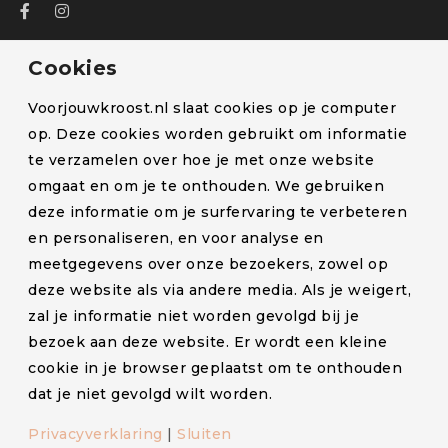
Over ons
Cookies
Bestelling volgen
Voorjouwkroost.nl slaat cookies op je computer
Blog
op. Deze cookies worden gebruikt om informatie
te verzamelen over hoe je met onze website
Klachten en retourneren
omgaat en om je te onthouden. We gebruiken
Lactatiekundige
deze informatie om je surfervaring te verbeteren
Levertijd en verzendkosten
en personaliseren, en voor analyse en
meetgegevens over onze bezoekers, zowel op
Partners
deze website als via andere media. Als je weigert,
Contact
zal je informatie niet worden gevolgd bij je
bezoek aan deze website. Er wordt een kleine
cookie in je browser geplaatst om te onthouden
dat je niet gevolgd wilt worden.
© Voorjouwkroost.nl – Alle rechten voorbehouden –
Privacyverklaring
|
Sluiten
Algemene voorwaarden
–
Privacyverklaring
–