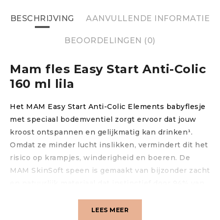
BESCHRIJVING
AANVULLENDE INFORMATIE
BEOORDELINGEN (0)
Mam fles Easy Start Anti-Colic
160 ml lila
Het MAM Easy Start Anti-Colic Elements babyflesje
met speciaal bodemventiel zorgt ervoor dat jouw
kroost ontspannen en gelijkmatig kan drinken¹.
Omdat ze minder lucht inslikken, vermindert dit het
risico op krampjes, winderigheid en boeren. De
MAM SkinSoft speen is gemaakt van bijzonder zacht
en natuurlijk materiaal dat instinctief door 94% van
de baby’s geaccepteerd wordt, omdat het speentje
het gevoel van de borst van de moeder simuleert.³
LEES MEER