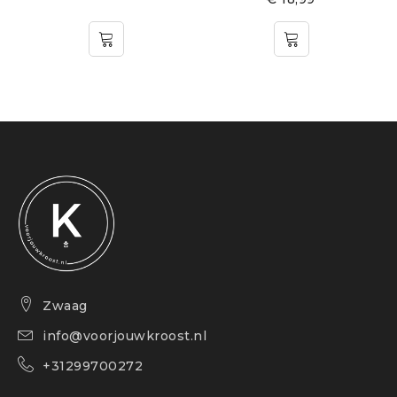
BPA- en BPS-vrij
Het flesje voldoet aan de Europese EN14350
norm
¹ Veldstudie, Oostenrijk 2011, getest met 73 moeders
van baby’s met koliek / Marktonderzoek, VS 2010,
getest met 35 moeders van baby’s met koliek
² Klinische studie, Argentinië, 2012, getest met 34
baby’s
³ Marktstudie 2010–2020, getest met 1.572 baby’s
⁴ Voor alle MAM-flessen geldt: BPA- en BPS-vrij
Zwaag
conform Verordening (EU) nr. 321/2011.
info@voorjouwkroost.nl
+31299700272