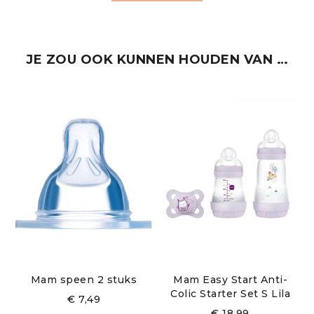
Daarom is het Easy Start Anti-Colic Element flesje
geschikt voor moedermelk en babyvoeding – het
flesje is ideaal in combinatie met borstvoeding. Het
babyflesje kan snel en eenvoudig in drie stappen in
JE ZOU OOK KUNNEN HOUDEN VAN …
de magnetron worden gesteriliseerd. Hier is geen
extra apparatuur voor nodig.
Productvoordelen in een
oogopslag:
Praktische en veelzijdige set
1 Anti-Colic babyflesje 160 ml
Flesjes met innovatief bodemventiel
Flesspeen 1
Mam speen 2 stuks
Mam Easy Start Anti-
Eenvoudig te steriliseren in de magnetron
Colic Starter Set S Lila
€
7,49
€
18,99