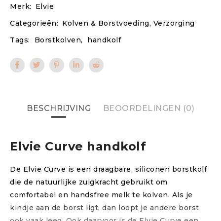
Merk:
Elvie
Categorieën:
Kolven & Borstvoeding
,
Verzorging
Tags:
Borstkolven
,
handkolf
BESCHRIJVING
BEOORDELINGEN (0)
Elvie Curve handkolf
De Elvie Curve is een draagbare, siliconen borstkolf
die de natuurlijke zuigkracht gebruikt om
comfortabel en handsfree melk te kolven. Als je
kindje aan de borst ligt, dan loopt je andere borst
ook vaak leeg. Ook daarvoor is de Elvie Curve een