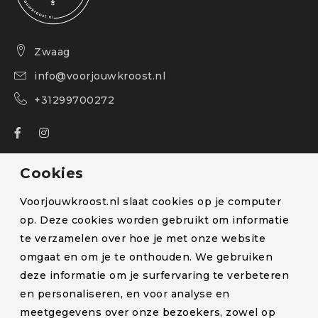
Zwaag
info@voorjouwkroost.nl
+31299700272
Over ons
Cookies
Bestelling volgen
Voorjouwkroost.nl slaat cookies op je computer
Blog
op. Deze cookies worden gebruikt om informatie
te verzamelen over hoe je met onze website
Klachten en retourneren
omgaat en om je te onthouden. We gebruiken
Lactatiekundige
deze informatie om je surfervaring te verbeteren
Levertijd en verzendkosten
en personaliseren, en voor analyse en
meetgegevens over onze bezoekers, zowel op
Partners