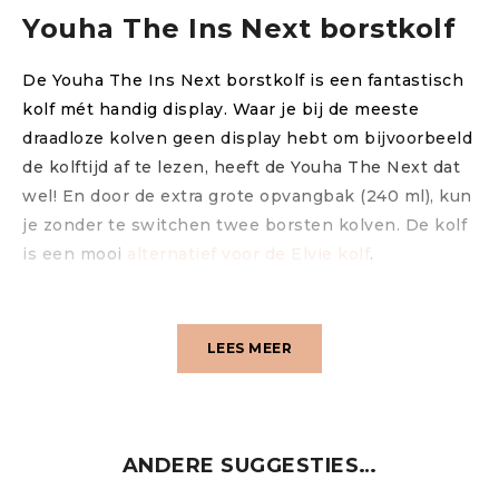
Youha The Ins Next borstkolf
De Youha The Ins Next borstkolf is een fantastisch
kolf mét handig display. Waar je bij de meeste
draadloze kolven geen display hebt om bijvoorbeeld
de kolftijd af te lezen, heeft de Youha The Next dat
wel! En door de extra grote opvangbak (240 ml), kun
je zonder te switchen twee borsten kolven. De kolf
is een mooi
alternatief voor de Elvie kolf
.
Welke maat heb ik nodig?
LEES MEER
De Youha Next wordt standaard geleverd met een
24 mm borstschild. Wil je een andere maat? Dan
krijg je er een 28 mm
Youha borstschild
of
Youha
Borstschildverkleiners
bij. Deze zijn er in de maten
ANDERE SUGGESTIES…
18 mm, 20 mm, 22 mm en 26 mm. Voor maat 26 mm