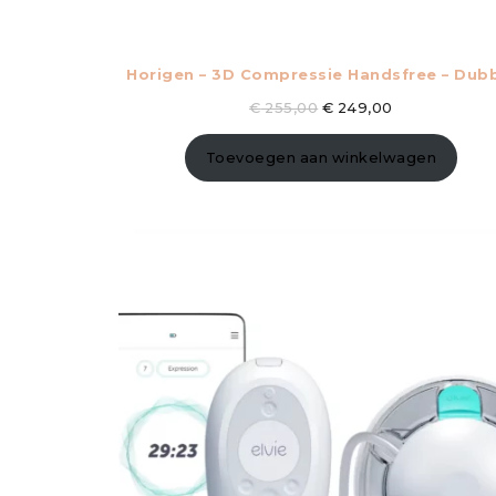
Horigen – 3D Compressie Handsfree – Dub
€
255,00
€
249,00
Toevoegen aan winkelwagen