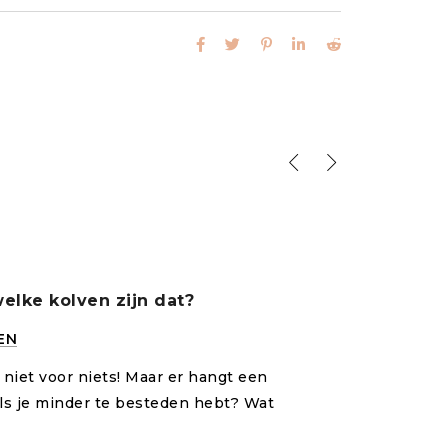
15 mei 20
 welke kolven zijn dat?
Elvie St
EN
in
BORST
n niet voor niets! Maar er hangt een
Angelina 
 als je minder te besteden hebt? Wat
eigenares
Angelina 