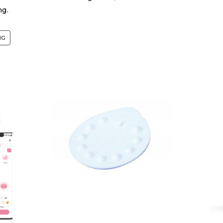
ng.
NG