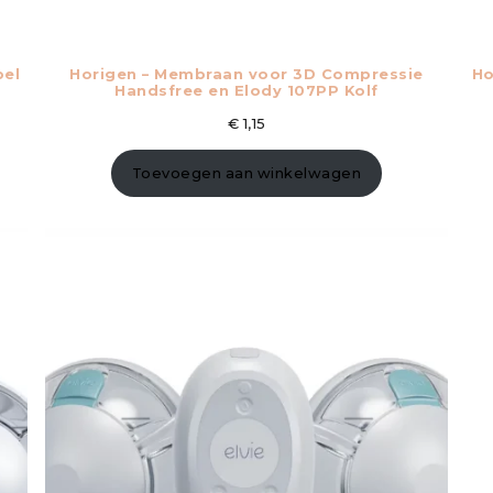
bel
Horigen – Membraan voor 3D Compressie
Ho
Handsfree en Elody 107PP Kolf
€
1,15
Toevoegen aan winkelwagen